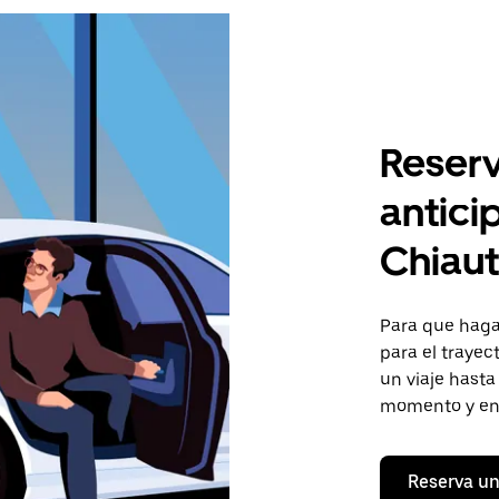
Reserv
antici
Chiau
Para que hagas
para el traye
un viaje hasta
momento y en 
Reserva un