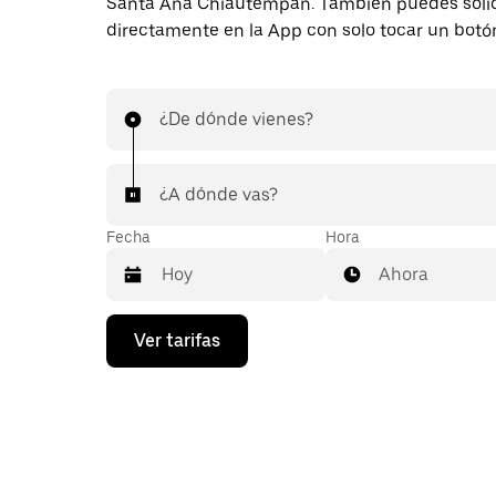
Santa Ana Chiautempan. También puedes solici
directamente en la App con solo tocar un botó
¿De dónde vienes?
¿A dónde vas?
Fecha
Hora
Ahora
Presiona
Ver tarifas
la
flecha
hacia
abajo
para
interactuar
con
el