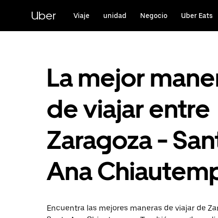
Saltar
al
Uber
Viaje
unidad
Negocio
Uber Eats
contenido
principal
La mejor mane
de viajar entre
Zaragoza - San
Ana Chiautem
Encuentra las mejores maneras de viajar de Za