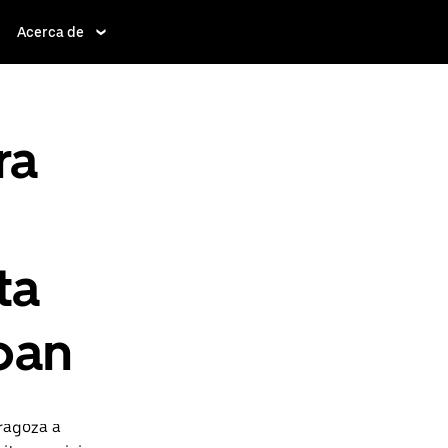
Acerca de
ra
ta
pan
ragoza a