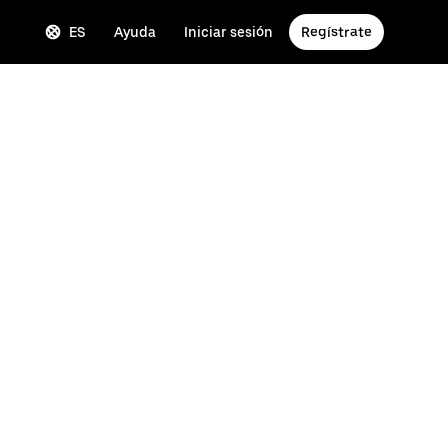
ES
Ayuda
Iniciar sesión
Regístrate