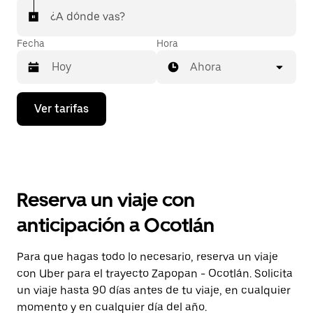
¿A dónde vas?
Fecha
Hora
Ahora
Presiona
Ver tarifas
la
flecha
hacia
abajo
para
interactuar
con
Reserva un viaje con
el
calendario
anticipación a Ocotlán
y
selecciona
una
Para que hagas todo lo necesario, reserva un viaje
fecha.
con Uber para el trayecto Zapopan - Ocotlán. Solicita
Presiona
la
un viaje hasta 90 días antes de tu viaje, en cualquier
tecla Esc
momento y en cualquier día del año.