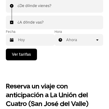
¿De dónde vienes?
¿A dónde vas?
Fecha
Hora
Ahora
Presiona
Ver tarifas
la
flecha
hacia
abajo
para
interactuar
con
Reserva un viaje con
el
calendario
anticipación a La Unión del
y
selecciona
Cuatro (San José del Valle)
una
fecha.