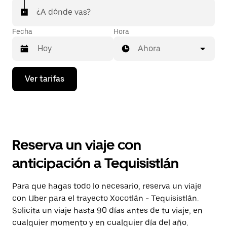
¿A dónde vas?
Fecha
Hora
Ahora
Presiona
Ver tarifas
la
flecha
hacia
abajo
para
interactuar
con
Reserva un viaje con
el
calendario
anticipación a Tequisistlán
y
selecciona
una
Para que hagas todo lo necesario, reserva un viaje
fecha.
con Uber para el trayecto Xocotlán - Tequisistlán.
Presiona
la
Solicita un viaje hasta 90 días antes de tu viaje, en
tecla Esc
cualquier momento y en cualquier día del año.