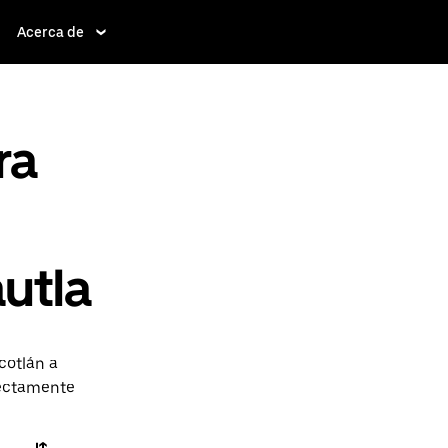
Acerca de
ra
utla
cotlán a
rectamente