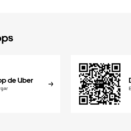
pps
pp de Uber
rgar