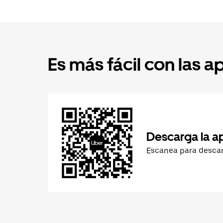
Es más fácil con las a
Descarga la a
Escanea para desca