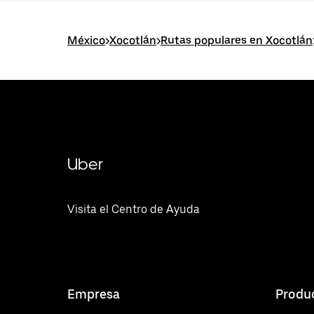
México
>
Xocotlán
>
Rutas populares en Xocotlán
Uber
Visita el Centro de Ayuda
Empresa
Produ