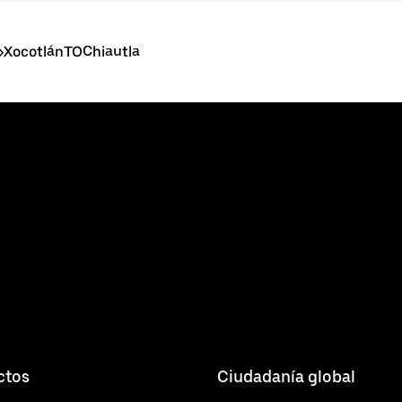
>
XocotlánTOChiautla
ctos
Ciudadanía global