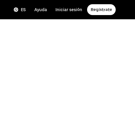
ES
Ayuda
Iniciar sesión
Regístrate