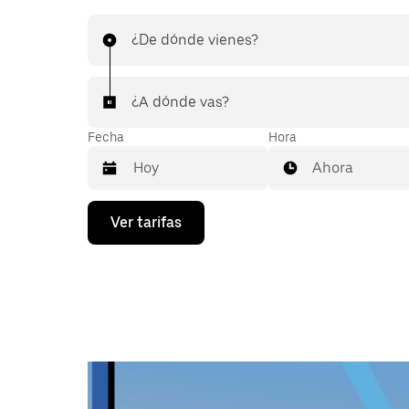
¿De dónde vienes?
¿A dónde vas?
Fecha
Hora
Ahora
Presiona
Ver tarifas
la
flecha
hacia
abajo
para
interactuar
con
el
calendario
y
selecciona