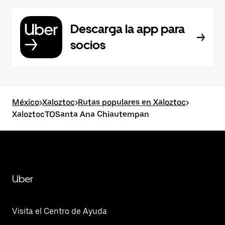
Descarga la app para
socios
México
>
Xaloztoc
>
Rutas populares en Xaloztoc
>
XaloztocTOSanta Ana Chiautempan
Uber
Visita el Centro de Ayuda