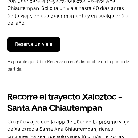
con Uber para el trayecto Xaloztoc - Santa Ana
tecla Esc
para
Chiautempan. Solicita un viaje hasta 90 días antes
cerrar
de tu viaje, en cualquier momento y en cualquier día
el
del año.
calendario.
Reserva un viaje
Es posible que Uber Reserve no esté disponible en tu punto de
partida.
Recorre el trayecto Xaloztoc -
Santa Ana Chiautempan
Cuando viajes con la app de Uber en tu próximo viaje
de Xaloztoc a Santa Ana Chiautempan, tienes
opciones. Ya sea que solo viajes tú o más personas,