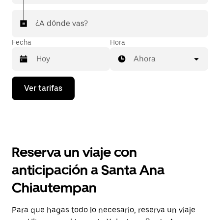
¿A dónde vas?
Fecha
Hora
Ahora
Presiona
Ver tarifas
la
flecha
hacia
abajo
para
interactuar
con
Reserva un viaje con
el
calendario
anticipación a Santa Ana
y
selecciona
Chiautempan
una
fecha.
Presiona
Para que hagas todo lo necesario, reserva un viaje
la