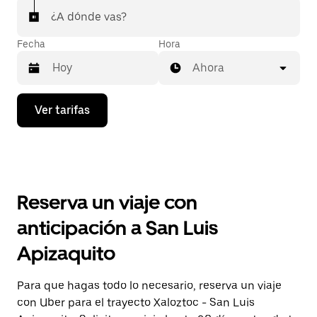
¿A dónde vas?
Fecha
Hora
Ahora
Presiona
Ver tarifas
la
flecha
hacia
abajo
para
interactuar
con
Reserva un viaje con
el
calendario
anticipación a San Luis
y
selecciona
Apizaquito
una
fecha.
Presiona
Para que hagas todo lo necesario, reserva un viaje
la
con Uber para el trayecto Xaloztoc - San Luis
tecla Esc