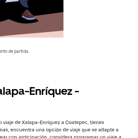
nto de partida.
alapa-Enríquez -
o viaje de Xalapa-Enríquez a Coatepec, tienes
onas, encuentra una opción de viaje que se adapte a
ear con anticipación, considera programar un viaje a