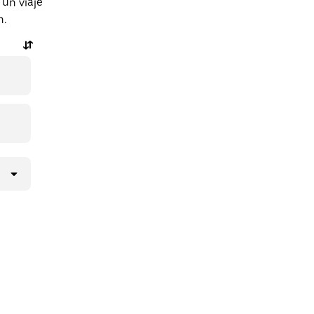
un viaje
n.