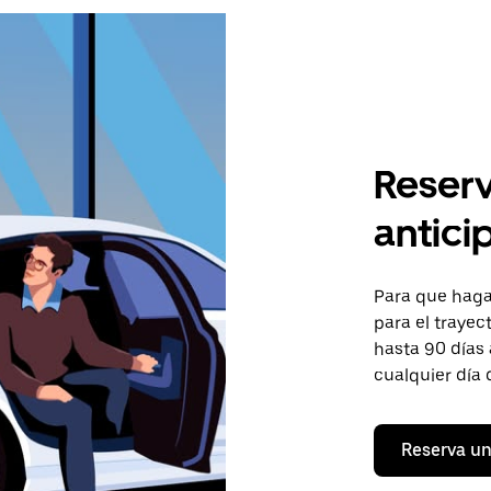
Reserv
antici
Para que hagas
para el trayec
hasta 90 días 
cualquier día 
Reserva un