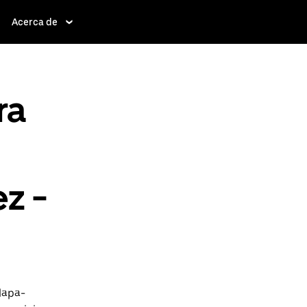
Acerca de
ra
z -
lapa-