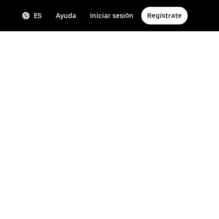
ES
Ayuda
Iniciar sesión
Regístrate