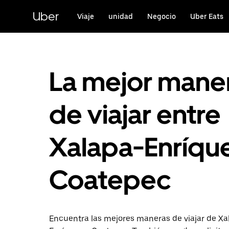
Saltar
al
Uber
Viaje
unidad
Negocio
Uber Eats
contenido
principal
La mejor mane
de viajar entre
Xalapa-Enríque
Coatepec
Encuentra las mejores maneras de viajar de Xa