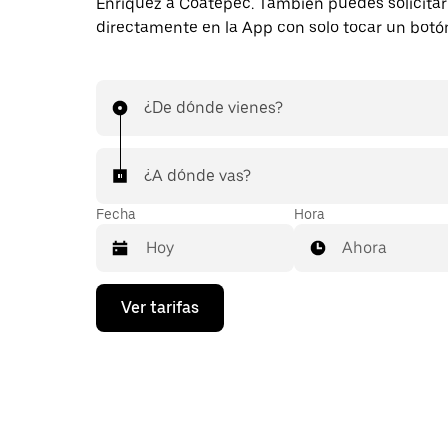
Enríquez a Coatepec. También puedes solicitar 
directamente en la App con solo tocar un botó
¿De dónde vienes?
¿A dónde vas?
Fecha
Hora
Ahora
Presiona
Ver tarifas
la
flecha
hacia
abajo
para
interactuar
con
el