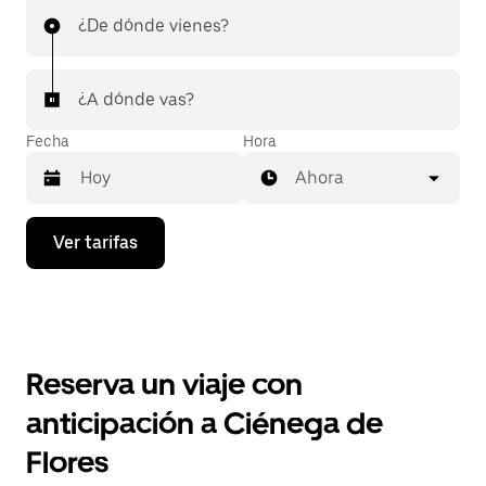
¿De dónde vienes?
¿A dónde vas?
Fecha
Hora
Ahora
Presiona
Ver tarifas
la
flecha
hacia
abajo
para
interactuar
con
Reserva un viaje con
el
calendario
anticipación a Ciénega de
y
selecciona
Flores
una
fecha.