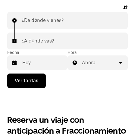
¿De dónde vienes?
¿A dónde vas?
Fecha
Hora
Ahora
Presiona
Ver tarifas
la
flecha
hacia
abajo
para
interactuar
con
Reserva un viaje con
el
calendario
anticipación a Fraccionamiento
y