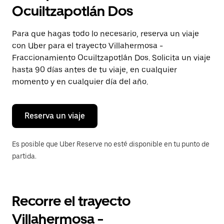
selecciona
Ocuiltzapotlán Dos
una
fecha.
Presiona
Para que hagas todo lo necesario, reserva un viaje
la
con Uber para el trayecto Villahermosa -
tecla Esc
para
Fraccionamiento Ocuiltzapotlán Dos. Solicita un viaje
cerrar
hasta 90 días antes de tu viaje, en cualquier
el
momento y en cualquier día del año.
calendario.
Reserva un viaje
Es posible que Uber Reserve no esté disponible en tu punto de
partida.
Recorre el trayecto
Villahermosa -