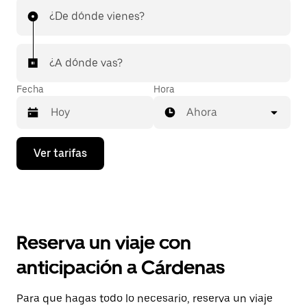
¿De dónde vienes?
¿A dónde vas?
Fecha
Hora
Ahora
Presiona
Ver tarifas
la
flecha
hacia
abajo
para
interactuar
con
Reserva un viaje con
el
calendario
anticipación a Cárdenas
y
selecciona
una
Para que hagas todo lo necesario, reserva un viaje
fecha.