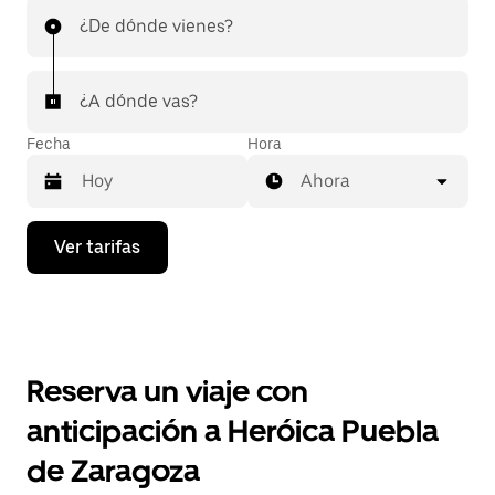
¿De dónde vienes?
¿A dónde vas?
Fecha
Hora
Ahora
Presiona
Ver tarifas
la
flecha
hacia
abajo
para
interactuar
con
Reserva un viaje con
el
calendario
anticipación a Heróica Puebla
y
selecciona
de Zaragoza
una
fecha.