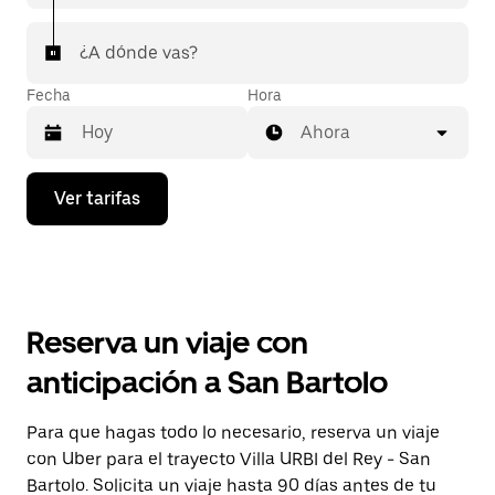
¿A dónde vas?
Fecha
Hora
Ahora
Presiona
Ver tarifas
la
flecha
hacia
abajo
para
interactuar
con
Reserva un viaje con
el
calendario
anticipación a San Bartolo
y
selecciona
una
Para que hagas todo lo necesario, reserva un viaje
fecha.
con Uber para el trayecto Villa URBI del Rey - San
Presiona
la
Bartolo. Solicita un viaje hasta 90 días antes de tu