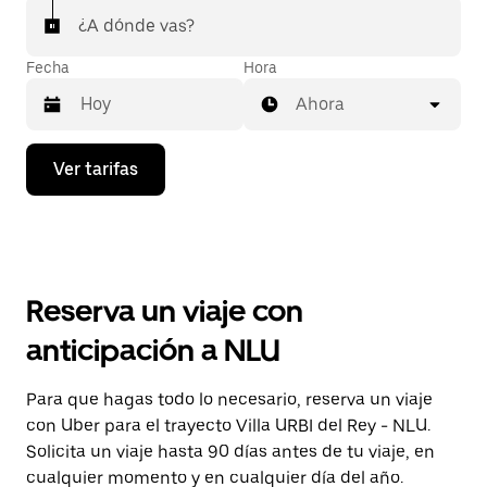
¿A dónde vas?
Fecha
Hora
Ahora
Presiona
Ver tarifas
la
flecha
hacia
abajo
para
interactuar
con
Reserva un viaje con
el
calendario
anticipación a NLU
y
selecciona
una
Para que hagas todo lo necesario, reserva un viaje
fecha.
con Uber para el trayecto Villa URBI del Rey - NLU.
Presiona
la
Solicita un viaje hasta 90 días antes de tu viaje, en
tecla Esc
cualquier momento y en cualquier día del año.