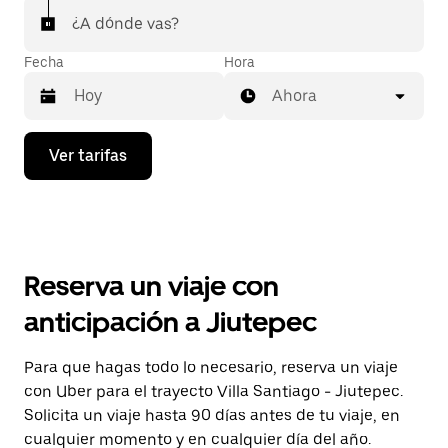
¿A dónde vas?
Fecha
Hora
Ahora
Presiona
Ver tarifas
la
flecha
hacia
abajo
para
interactuar
con
Reserva un viaje con
el
calendario
anticipación a Jiutepec
y
selecciona
una
Para que hagas todo lo necesario, reserva un viaje
fecha.
con Uber para el trayecto Villa Santiago - Jiutepec.
Presiona
la
Solicita un viaje hasta 90 días antes de tu viaje, en
tecla Esc
cualquier momento y en cualquier día del año.