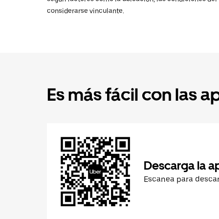
considerarse vinculante.
Es más fácil con las a
Descarga la a
Escanea para desca