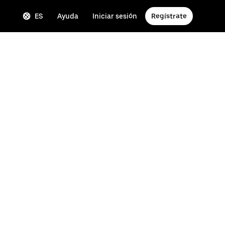
ES
Ayuda
Iniciar sesión
Regístrate