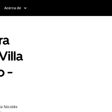
Acerca de
ra
Villa
o -
la Nicolás