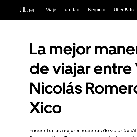
Saltar
al
Uber
Viaje
unidad
Negocio
Uber Eats
contenido
principal
La mejor mane
de viajar entre 
Nicolás Romer
Xico
Encuentra las mejores maneras de viajar de Vil