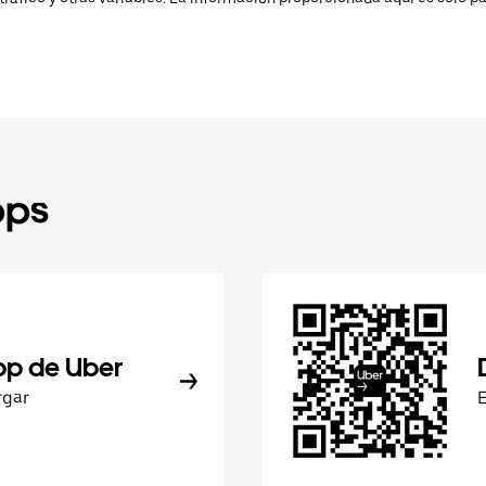
pps
pp de Uber
rgar