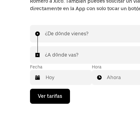
Romero a Xico. También puedes solicitar un via
directamente en la App con solo tocar un botó
¿De dónde vienes?
¿A dónde vas?
Fecha
Hora
Ahora
Presiona
Ver tarifas
la
flecha
hacia
abajo
para
interactuar
con
el