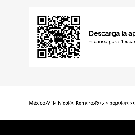
Descarga la a
Escanea para desca
México
>
Villa Nicolás Romero
>
Rutas populares e