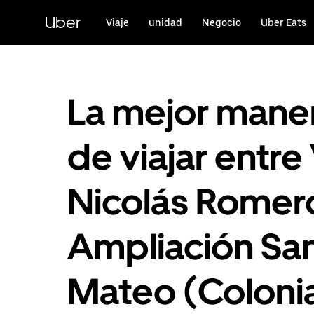
Saltar
al
Uber
Viaje
unidad
Negocio
Uber Eats
contenido
principal
La mejor mane
de viajar entre 
Nicolás Romer
Ampliación Sa
Mateo (Coloni