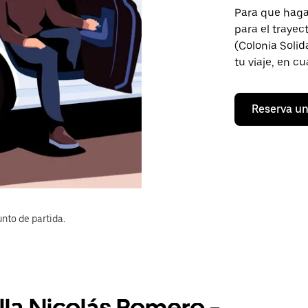
Para que hagas
para el trayec
(Colonia Solid
tu viaje, en c
Reserva un
nto de partida.
lla Nicolás Romero -