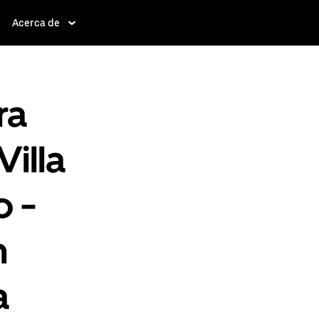
Acerca de
ra
Villa
o -
n
a