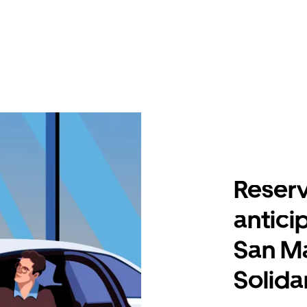
Reserv
antici
San M
Solida