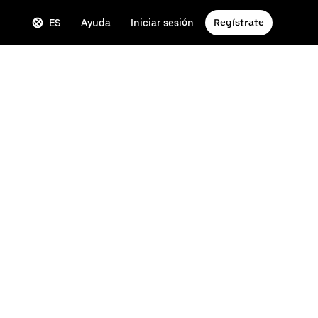
ES
Ayuda
Iniciar sesión
Regístrate