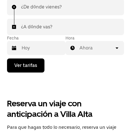
¿De dónde vienes?
¿A dónde vas?
Fecha
Hora
Ahora
Presiona
Ver tarifas
la
flecha
hacia
abajo
para
interactuar
con
Reserva un viaje con
el
calendario
anticipación a Villa Alta
y
selecciona
una
Para que hagas todo lo necesario, reserva un viaje
fecha.