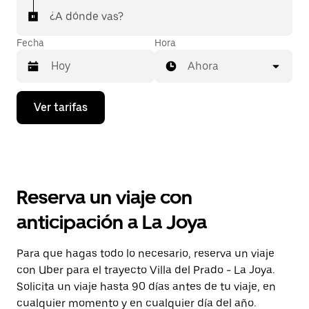
¿A dónde vas?
Fecha
Hora
Ahora
Presiona
Ver tarifas
la
flecha
hacia
abajo
para
interactuar
con
Reserva un viaje con
el
calendario
anticipación a La Joya
y
selecciona
una
Para que hagas todo lo necesario, reserva un viaje
fecha.
con Uber para el trayecto Villa del Prado - La Joya.
Presiona
la
Solicita un viaje hasta 90 días antes de tu viaje, en
tecla Esc
cualquier momento y en cualquier día del año.