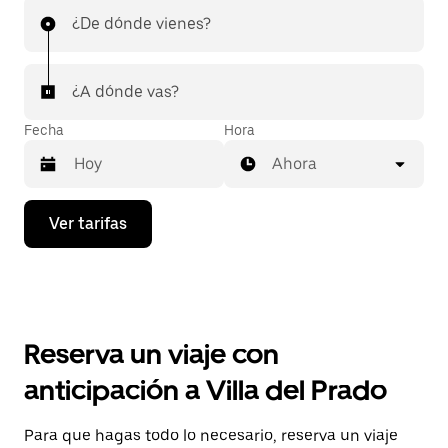
¿De dónde vienes?
¿A dónde vas?
Fecha
Hora
Ahora
Presiona
Ver tarifas
la
flecha
hacia
abajo
para
interactuar
con
Reserva un viaje con
el
calendario
anticipación a Villa del Prado
y
selecciona
una
Para que hagas todo lo necesario, reserva un viaje
fecha.