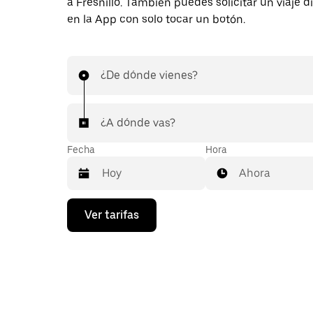
a Fresnillo. También puedes solicitar un viaje 
en la App con solo tocar un botón.
¿De dónde vienes?
¿A dónde vas?
Fecha
Hora
Ahora
Presiona
Ver tarifas
la
flecha
hacia
abajo
para
interactuar
con
el