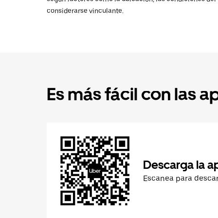
considerarse vinculante.
Es más fácil con las a
Descarga la a
Escanea para desca