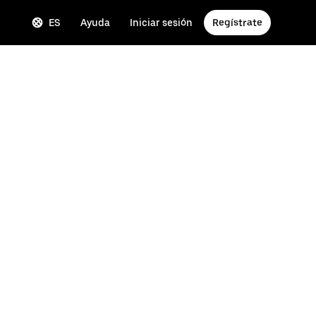
ES
Ayuda
Iniciar sesión
Regístrate