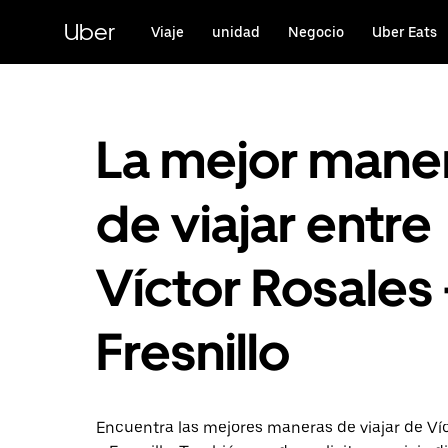
Saltar
al
Uber
Viaje
unidad
Negocio
Uber Eats
contenido
principal
La mejor mane
de viajar entre
Víctor Rosales 
Fresnillo
Encuentra las mejores maneras de viajar de Ví