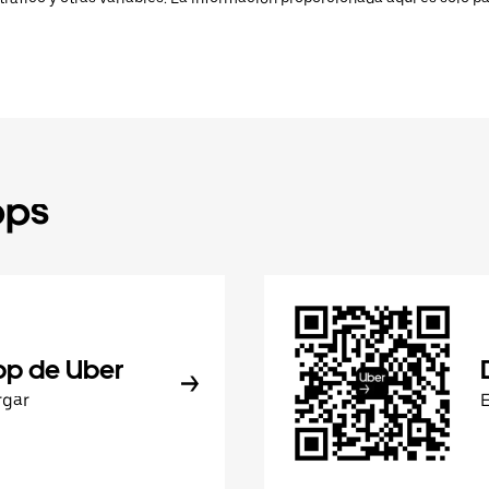
pps
pp de Uber
rgar