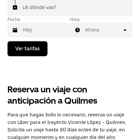
¿A dónde vas?
Fecha
Hora
Ahora
Presiona
Ver tarifas
la
flecha
hacia
abajo
para
interactuar
con
Reserva un viaje con
el
calendario
anticipación a Quilmes
y
selecciona
una
Para que hagas todo lo necesario, reserva un viaje
fecha.
con Uber para el trayecto Vicente López - Quilmes.
Presiona
la
Solicita un viaje hasta 90 días antes de tu viaje, en
tecla Esc
cualquier momento y en cualquier día del año.