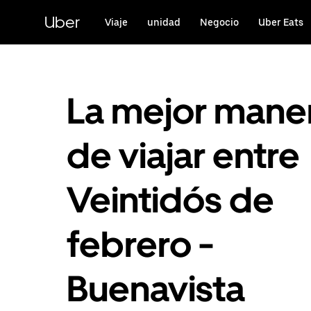
Saltar
al
Uber
Viaje
unidad
Negocio
Uber Eats
contenido
principal
La mejor mane
de viajar entre
Veintidós de
febrero -
Buenavista