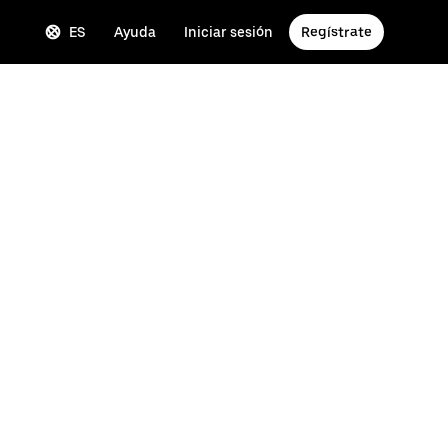
ES
Ayuda
Iniciar sesión
Regístrate