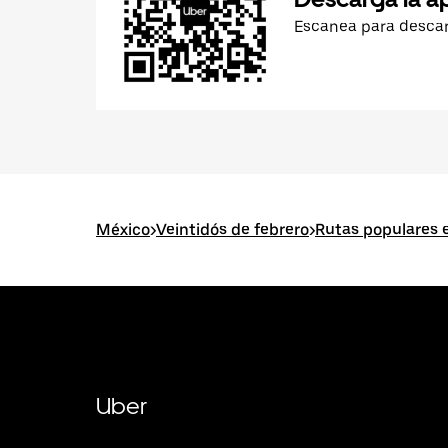
Escanea para desca
México
>
Veintidós de febrero
>
Rutas populares e
Uber