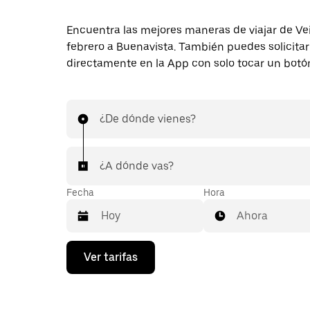
Encuentra las mejores maneras de viajar de Ve
febrero a Buenavista. También puedes solicitar
directamente en la App con solo tocar un botó
¿De dónde vienes?
¿A dónde vas?
Fecha
Hora
Ahora
Presiona
Ver tarifas
la
flecha
hacia
abajo