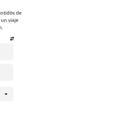
intidós de
 un viaje
n.