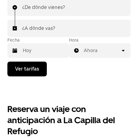
¿De dónde vienes?
¿A dónde vas?
Fecha
Hora
Ahora
Presiona
Ver tarifas
la
flecha
hacia
abajo
para
interactuar
con
Reserva un viaje con
el
calendario
anticipación a La Capilla del
y
selecciona
Refugio
una
fecha.