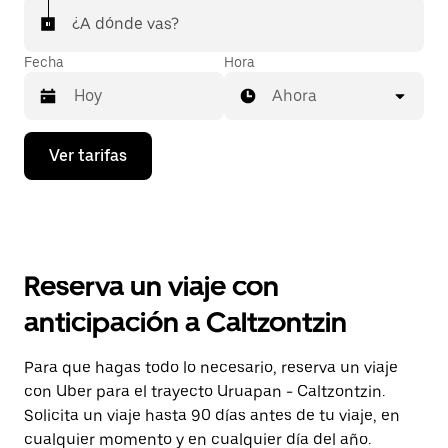
¿A dónde vas?
Fecha
Hora
Ahora
Presiona
Ver tarifas
la
flecha
hacia
abajo
para
interactuar
con
Reserva un viaje con
el
calendario
anticipación a Caltzontzin
y
selecciona
una
Para que hagas todo lo necesario, reserva un viaje
fecha.
con Uber para el trayecto Uruapan - Caltzontzin.
Presiona
la
Solicita un viaje hasta 90 días antes de tu viaje, en
tecla Esc
cualquier momento y en cualquier día del año.