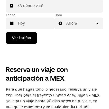
¿A dónde vas?
Fecha
Hora
Ahora
Presiona
Ver tarifas
la
flecha
hacia
abajo
para
interactuar
con
Reserva un viaje con
el
calendario
anticipación a MEX
y
selecciona
una
Para que hagas todo lo necesario, reserva un viaje
fecha.
con Uber para el trayecto Unidad Acaquilpan - MEX.
Presiona
la
Solicita un viaje hasta 90 días antes de tu viaje, en
tecla Esc
cualquier momento y en cualquier día del año.