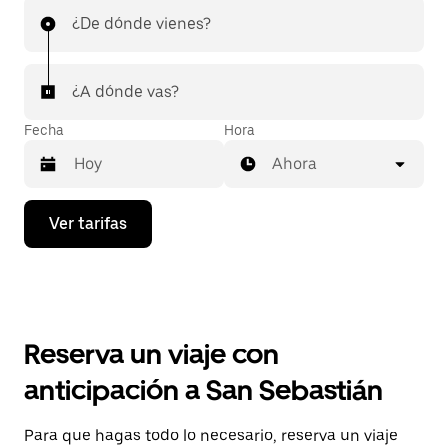
¿De dónde vienes?
¿A dónde vas?
Fecha
Hora
Ahora
Presiona
Ver tarifas
la
flecha
hacia
abajo
para
interactuar
con
Reserva un viaje con
el
calendario
anticipación a San Sebastián
y
selecciona
una
Para que hagas todo lo necesario, reserva un viaje
fecha.