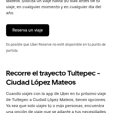
para
Mateos. Solicita un viaje hasta 90 días antes de tu
cerrar
viaje, en cualquier momento y en cualquier día del
el
año.
calendario.
Reserva un viaje
Es posible que Uber Reserve no esté disponible en tu punto de
partida.
Recorre el trayecto Tultepec -
Ciudad López Mateos
Cuando viajes con la app de Uber en tu próximo viaje
de Tultepec a Ciudad López Mateos, tienes opciones.
Ya sea que solo viajes tú o más personas, encuentra
una opción de viaje que se adapte a tus necesidades