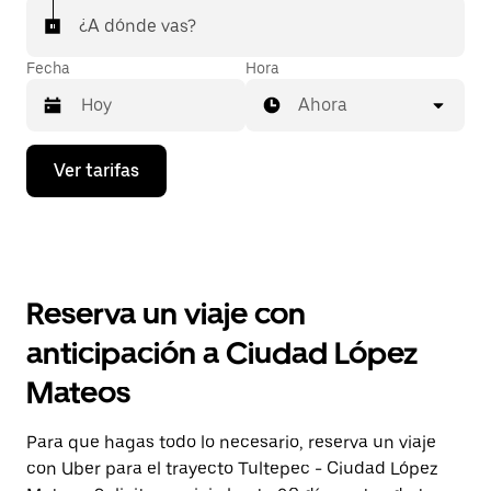
¿A dónde vas?
Fecha
Hora
Ahora
Presiona
Ver tarifas
la
flecha
hacia
abajo
para
interactuar
con
Reserva un viaje con
el
calendario
anticipación a Ciudad López
y
selecciona
Mateos
una
fecha.
Presiona
Para que hagas todo lo necesario, reserva un viaje
la
con Uber para el trayecto Tultepec - Ciudad López
tecla Esc