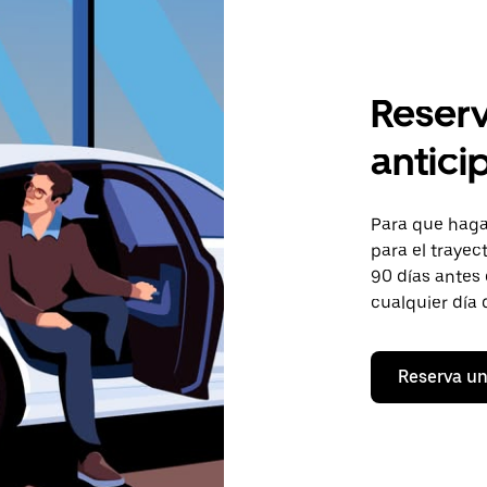
Reserv
antici
Para que hagas
para el trayec
90 días antes 
cualquier día 
Reserva un