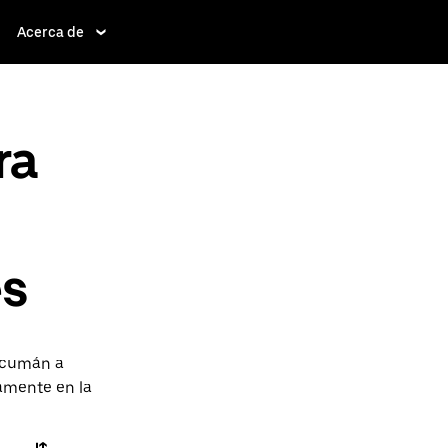
Acerca de
ra
es
ucumán a
tamente en la