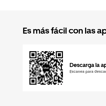
Es más fácil con las a
Descarga la a
Escanea para desca