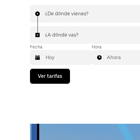
¿De dónde vienes?
¿A dónde vas?
Fecha
Hora
Ahora
Presiona
Ver tarifas
la
flecha
hacia
abajo
para
interactuar
con
el
calendario
y
selecciona