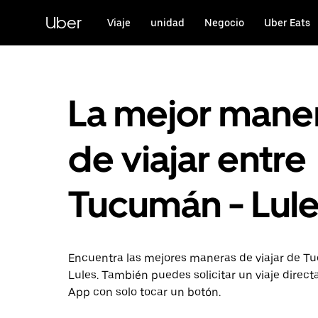
Saltar
al
Uber
Viaje
unidad
Negocio
Uber Eats
contenido
principal
La mejor mane
de viajar entre
Tucumán - Lul
Encuentra las mejores maneras de viajar de T
Lules. También puedes solicitar un viaje direc
App con solo tocar un botón.