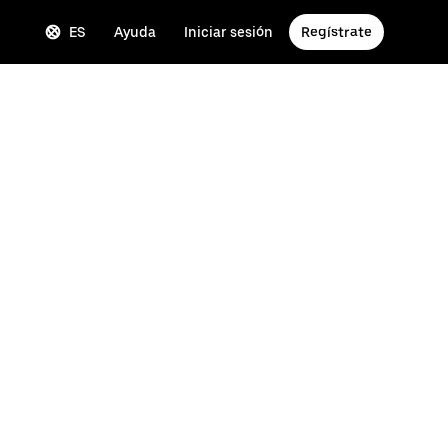
ES
Ayuda
Iniciar sesión
Regístrate