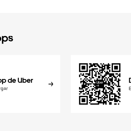
pps
pp de Uber
rgar