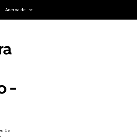
Acerca de
ra
o -
es de