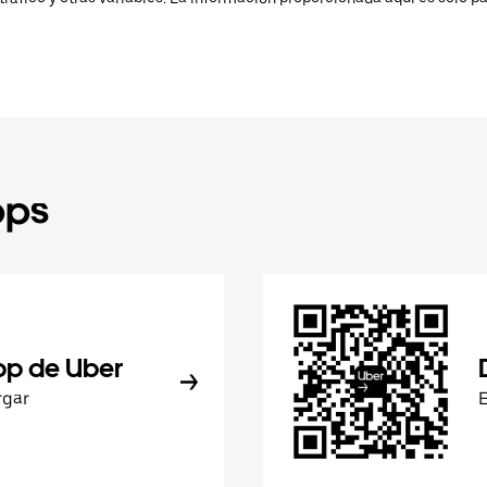
pps
pp de Uber
rgar