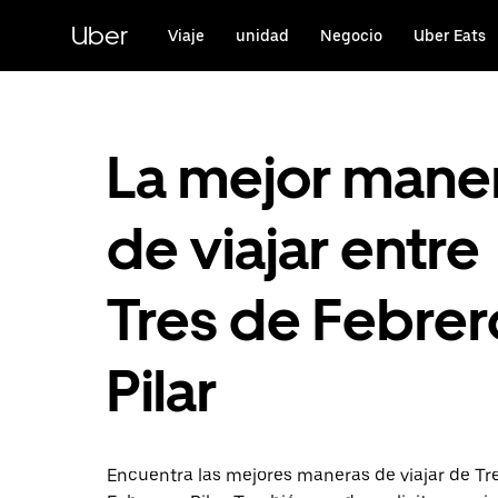
Saltar
al
Uber
Viaje
unidad
Negocio
Uber Eats
contenido
principal
La mejor mane
de viajar entre
Tres de Febrer
Pilar
Encuentra las mejores maneras de viajar de Tr