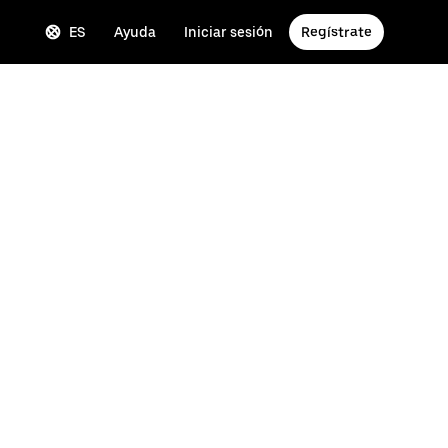
ES
Ayuda
Iniciar sesión
Regístrate