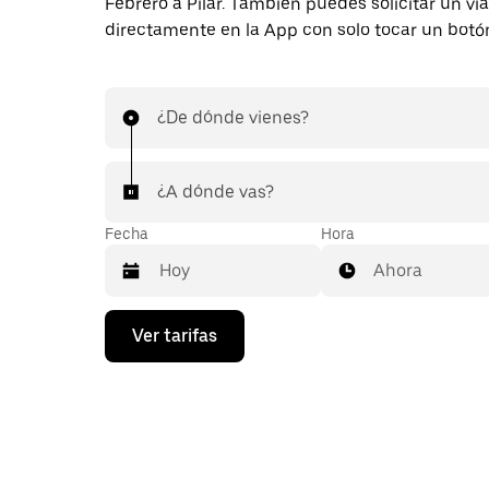
Febrero a Pilar. También puedes solicitar un via
directamente en la App con solo tocar un botó
¿De dónde vienes?
¿A dónde vas?
Fecha
Hora
Ahora
Presiona
Ver tarifas
la
flecha
hacia
abajo
para
interactuar
con
el