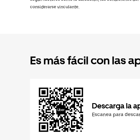
considerarse vinculante.
Es más fácil con las a
Descarga la a
Escanea para desca