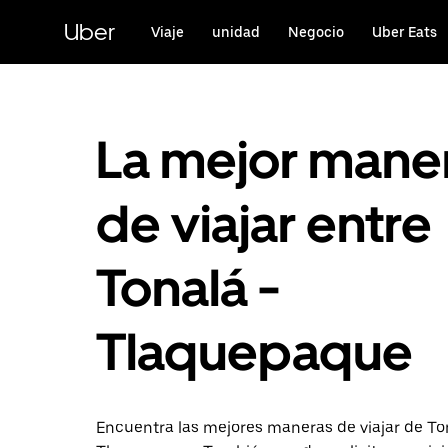
Saltar
al
Uber
Viaje
unidad
Negocio
Uber Eats
contenido
principal
La mejor mane
de viajar entre
Tonalá -
Tlaquepaque
Encuentra las mejores maneras de viajar de To