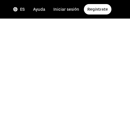
ES
Ayuda
Iniciar sesión
Regístrate