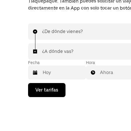
Tlaquepaque. También puedes solicitar un viaj
directamente en la App con solo tocar un botó
¿De dónde vienes?
¿A dónde vas?
Fecha
Hora
Ahora
Presiona
Ver tarifas
la
flecha
hacia
abajo
para
interactuar
con
el