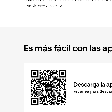
considerarse vinculante.
Es más fácil con las a
Descarga la a
Escanea para desca