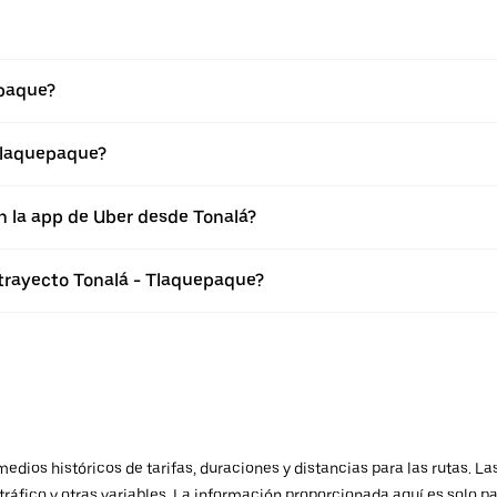
epaque?
Tlaquepaque?
n la app de Uber desde Tonalá?
 trayecto Tonalá - Tlaquepaque?
ios históricos de tarifas, duraciones y distancias para las rutas. Las
ráfico y otras variables. La información proporcionada aquí es solo pa