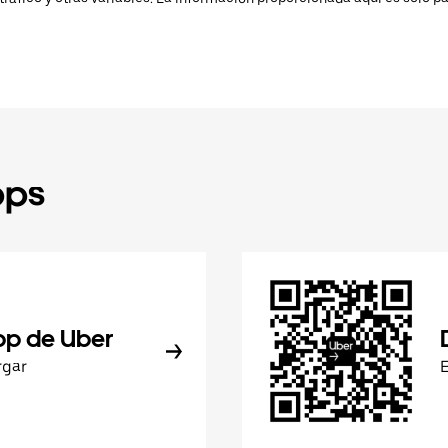
pps
pp de Uber
rgar