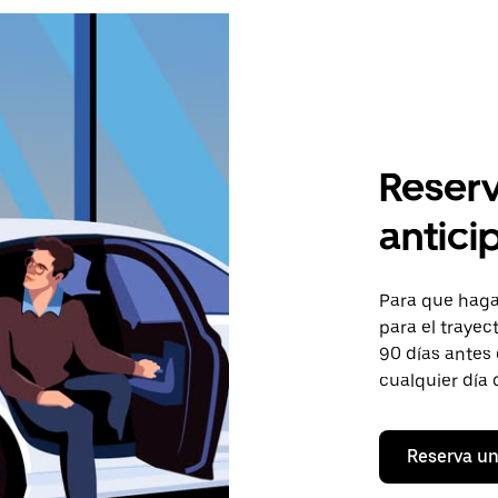
Reserv
antici
Para que hagas
para el trayec
90 días antes 
cualquier día 
Reserva un