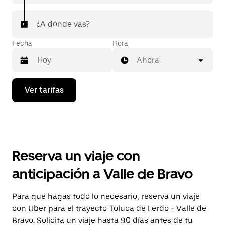
¿A dónde vas?
Fecha
Hora
Ahora
Presiona
Ver tarifas
la
flecha
hacia
abajo
para
interactuar
con
Reserva un viaje con
el
calendario
anticipación a Valle de Bravo
y
selecciona
una
Para que hagas todo lo necesario, reserva un viaje
fecha.
con Uber para el trayecto Toluca de Lerdo - Valle de
Presiona
la
Bravo. Solicita un viaje hasta 90 días antes de tu