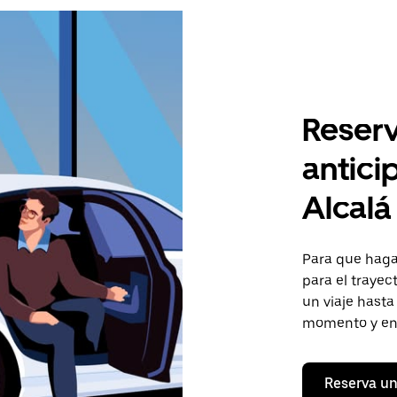
Reserv
antici
Alcalá
Para que hagas
para el trayec
un viaje hasta
momento y en 
Reserva un