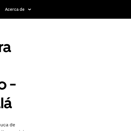
Acerca de
ra
o -
lá
luca de