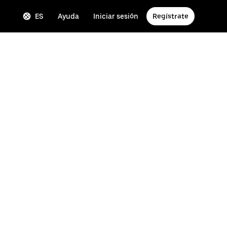
ES
Ayuda
Iniciar sesión
Regístrate