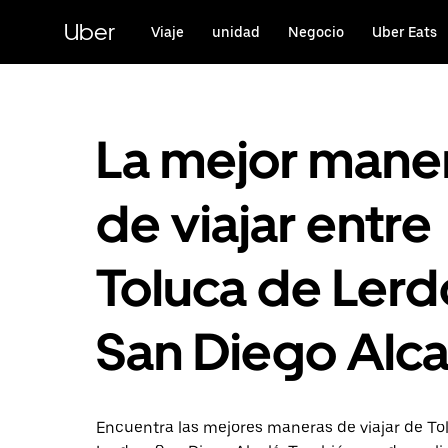
Saltar
al
Uber
Viaje
unidad
Negocio
Uber Eats
contenido
principal
La mejor mane
de viajar entre
Toluca de Lerd
San Diego Alca
Encuentra las mejores maneras de viajar de To