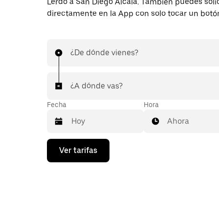
Lerdo a San Diego Alcalá. También puedes solic
directamente en la App con solo tocar un botó
¿De dónde vienes?
¿A dónde vas?
Fecha
Hora
Ahora
Presiona
Ver tarifas
la
flecha
hacia
abajo
para
interactuar
con
el