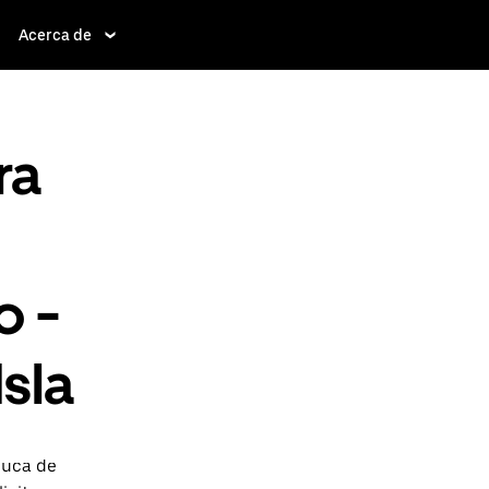
Acerca de
ra
o -
Isla
luca de