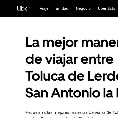
Saltar
al
Uber
Viaje
unidad
Negocio
Uber Eats
contenido
principal
La mejor mane
de viajar entre
Toluca de Lerd
San Antonio la 
Encuentra las mejores maneras de viajar de To