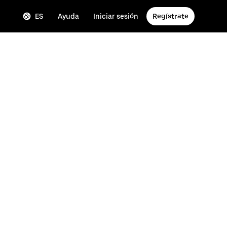
ES
Ayuda
Iniciar sesión
Regístrate