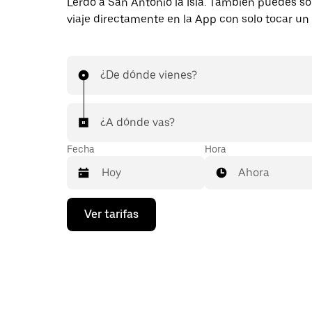
Lerdo a San Antonio la Isla. También puedes sol
viaje directamente en la App con solo tocar un
¿De dónde vienes?
¿A dónde vas?
Fecha
Hora
Ahora
Presiona
Ver tarifas
la
flecha
hacia
abajo
para
interactuar
con
el