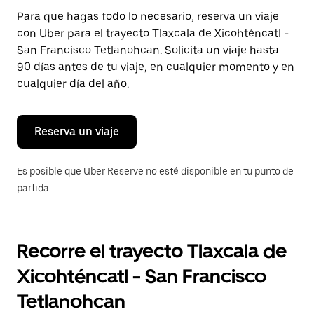
Presiona
Para que hagas todo lo necesario, reserva un viaje
la
con Uber para el trayecto Tlaxcala de Xicohténcatl -
tecla Esc
para
San Francisco Tetlanohcan. Solicita un viaje hasta
cerrar
90 días antes de tu viaje, en cualquier momento y en
el
cualquier día del año.
calendario.
Reserva un viaje
Es posible que Uber Reserve no esté disponible en tu punto de
partida.
Recorre el trayecto Tlaxcala de
Xicohténcatl - San Francisco
Tetlanohcan