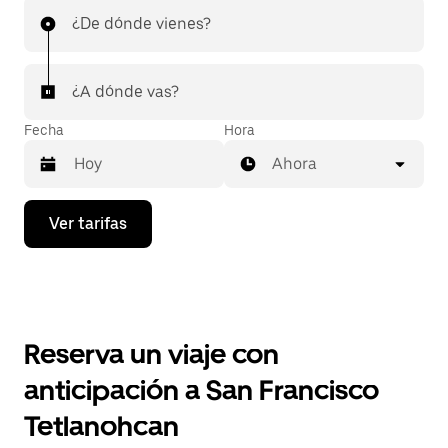
¿De dónde vienes?
¿A dónde vas?
Fecha
Hora
Ahora
Presiona
Ver tarifas
la
flecha
hacia
abajo
para
interactuar
con
Reserva un viaje con
el
calendario
anticipación a San Francisco
y
selecciona
Tetlanohcan
una
fecha.