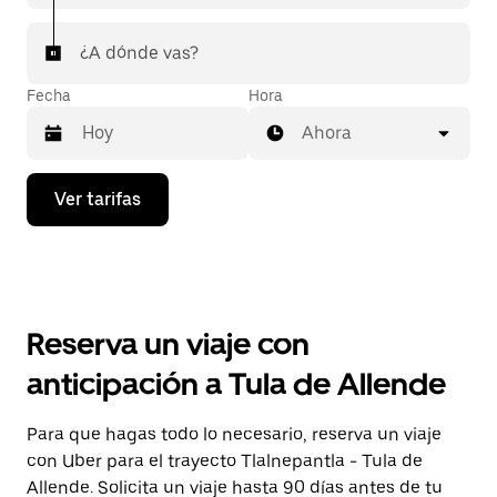
¿A dónde vas?
Fecha
Hora
Ahora
Presiona
Ver tarifas
la
flecha
hacia
abajo
para
interactuar
con
Reserva un viaje con
el
calendario
anticipación a Tula de Allende
y
selecciona
una
Para que hagas todo lo necesario, reserva un viaje
fecha.
con Uber para el trayecto Tlalnepantla - Tula de
Presiona
la
Allende. Solicita un viaje hasta 90 días antes de tu