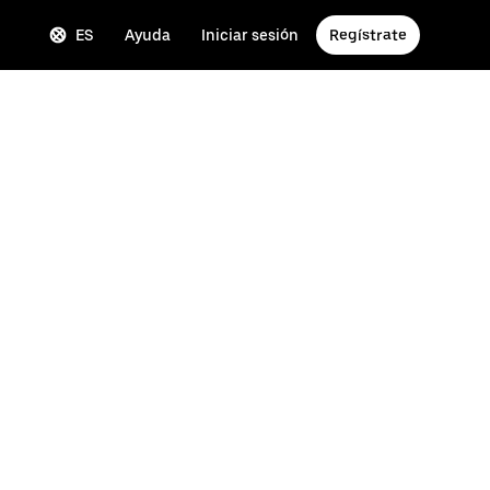
ES
Ayuda
Iniciar sesión
Regístrate