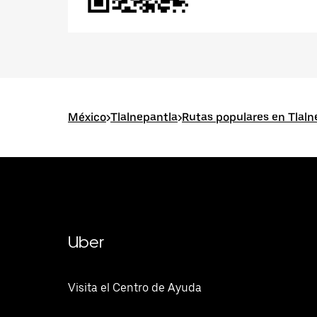
México
>
Tlalnepantla
>
Rutas populares en Tlaln
Uber
Visita el Centro de Ayuda