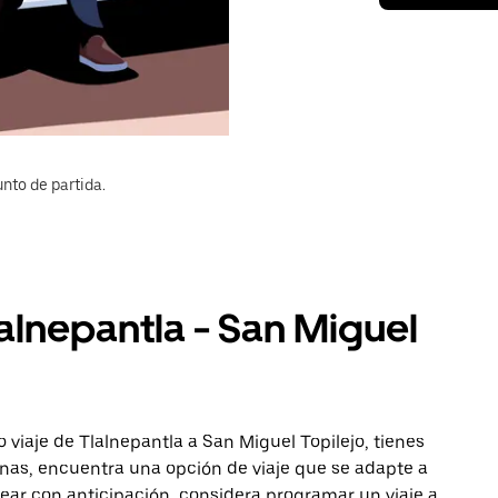
nto de partida.
lalnepantla - San Miguel
 viaje de Tlalnepantla a San Miguel Topilejo, tienes
onas, encuentra una opción de viaje que se adapte a
ear con anticipación, considera programar un viaje a