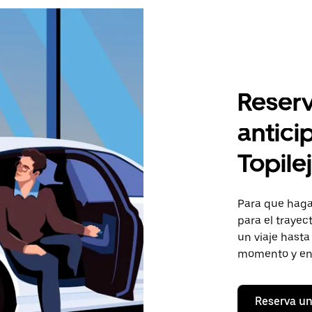
Reserv
antici
Topile
Para que hagas
para el trayec
un viaje hasta
momento y en 
Reserva un