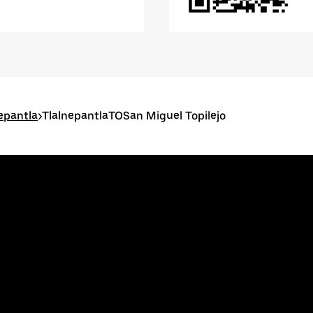
epantla
>
TlalnepantlaTOSan Miguel Topilejo