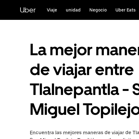
Saltar
al
Uber
Viaje
unidad
Negocio
Uber Eats
contenido
principal
La mejor mane
de viajar entre
Tlalnepantla - 
Miguel Topilej
Encuentra las mejores maneras de viajar de Tl