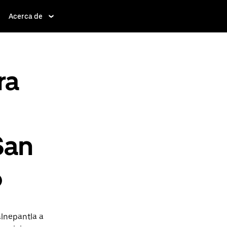
Acerca de
ra
San
o
alnepantla a