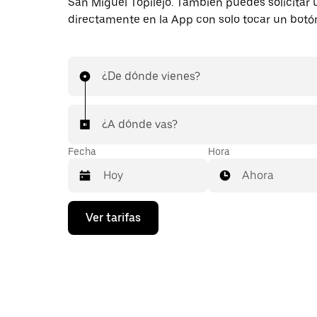
San Miguel Topilejo. También puedes solicitar u
directamente en la App con solo tocar un botó
¿De dónde vienes?
¿A dónde vas?
Fecha
Hora
Ahora
Presiona
Ver tarifas
la
flecha
hacia
abajo
para
interactuar
con
el