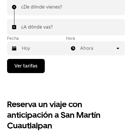
¿De dónde vienes?
¿A dónde vas?
Fecha
Hora
Ahora
Presiona
Ver tarifas
la
flecha
hacia
abajo
para
interactuar
con
Reserva un viaje con
el
calendario
anticipación a San Martín
y
selecciona
Cuautlalpan
una
fecha.