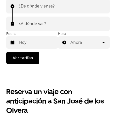
¿De dónde vienes?
¿A dónde vas?
Fecha
Hora
Ahora
Presiona
Ver tarifas
la
flecha
hacia
abajo
para
interactuar
con
Reserva un viaje con
el
calendario
anticipación a San José de los
y
selecciona
Olvera
una
fecha.