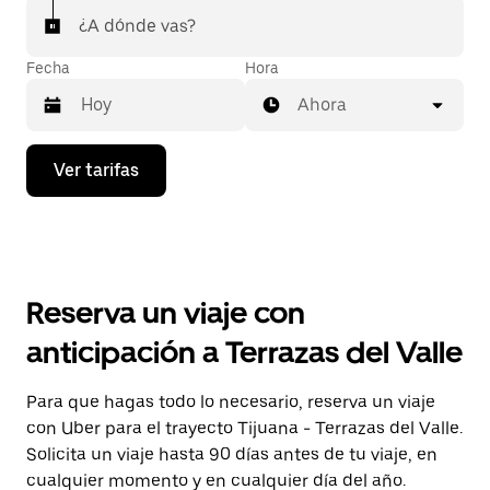
¿A dónde vas?
Fecha
Hora
Ahora
Presiona
Ver tarifas
la
flecha
hacia
abajo
para
interactuar
con
Reserva un viaje con
el
calendario
anticipación a Terrazas del Valle
y
selecciona
una
Para que hagas todo lo necesario, reserva un viaje
fecha.
con Uber para el trayecto Tijuana - Terrazas del Valle.
Presiona
la
Solicita un viaje hasta 90 días antes de tu viaje, en
tecla Esc
cualquier momento y en cualquier día del año.