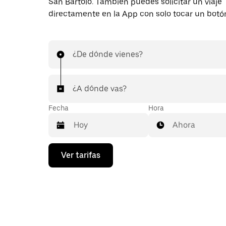
San Bartolo. También puedes solicitar un viaje
directamente en la App con solo tocar un botó
¿De dónde vienes?
¿A dónde vas?
Fecha
Hora
Ahora
Presiona
Ver tarifas
la
flecha
hacia
abajo
para
interactuar
con
el