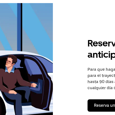
Reserv
antici
Para que hagas
para el trayec
hasta 90 días 
cualquier día 
Reserva un