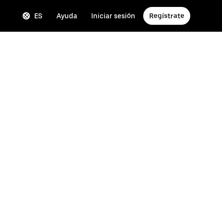
ES
Ayuda
Iniciar sesión
Regístrate