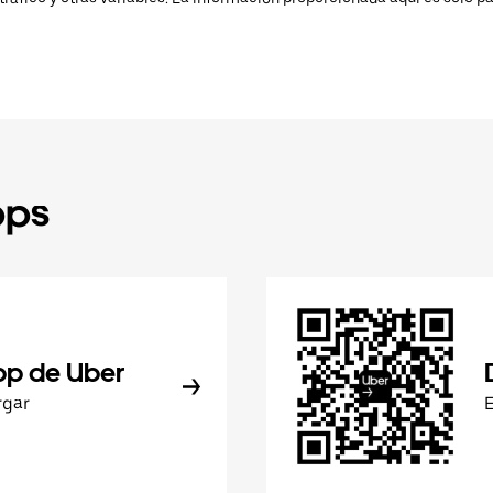
pps
pp de Uber
rgar