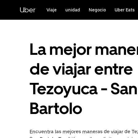
Saltar
al
Uber
Viaje
unidad
Negocio
Uber Eats
contenido
principal
La mejor mane
de viajar entre
Tezoyuca - San
Bartolo
Encuentra las mejores maneras de viajar de T