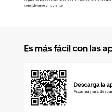
considerarse vinculante.
Es más fácil con las a
Descarga la a
Escanea para desca