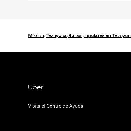
México
>
Tezoyuca
>
Rutas populares en Tezoyuc
Uber
Visita el Centro de Ayuda