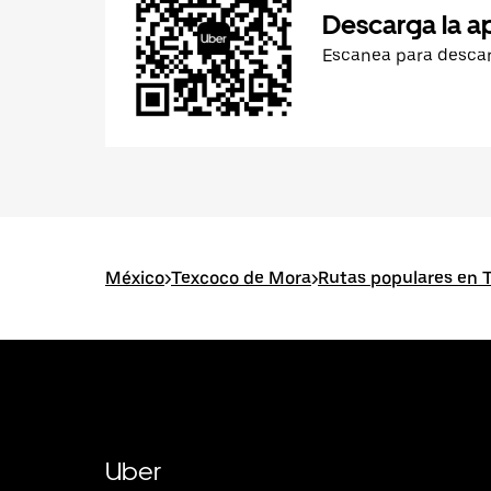
Descarga la a
Escanea para desca
México
>
Texcoco de Mora
>
Rutas populares en 
Uber