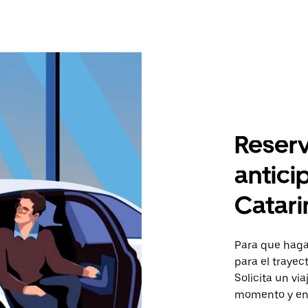
Reserv
antici
Catari
Para que hagas
para el trayec
Solicita un vi
momento y en 