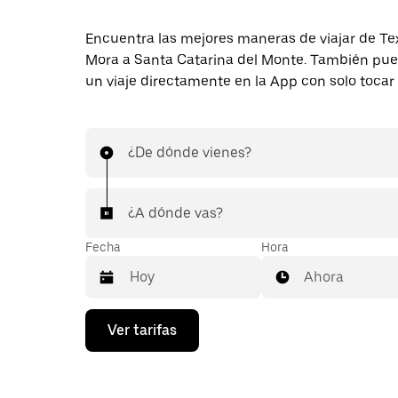
Encuentra las mejores maneras de viajar de T
Mora a Santa Catarina del Monte. También pued
un viaje directamente en la App con solo tocar
¿De dónde vienes?
¿A dónde vas?
Fecha
Hora
Ahora
Presiona
Ver tarifas
la
flecha
hacia
abajo