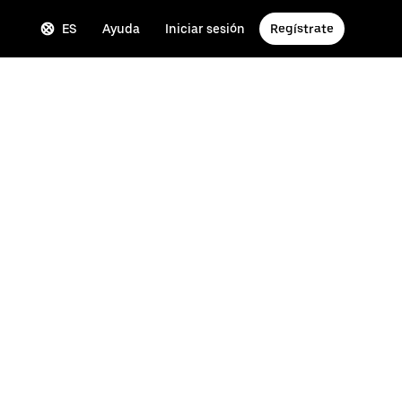
ES
Ayuda
Iniciar sesión
Regístrate