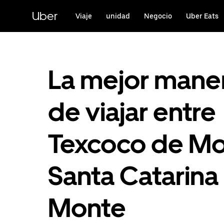
Saltar
al
Uber
Viaje
unidad
Negocio
Uber Eats
contenido
principal
La mejor mane
de viajar entre
Texcoco de Mo
Santa Catarina
Monte