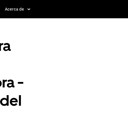
Acerca de
ra
ra -
 del