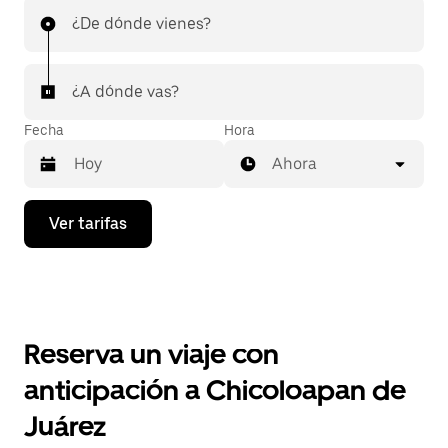
¿De dónde vienes?
¿A dónde vas?
Fecha
Hora
Ahora
Presiona
Ver tarifas
la
flecha
hacia
abajo
para
interactuar
con
Reserva un viaje con
el
calendario
anticipación a Chicoloapan de
y
selecciona
Juárez
una
fecha.