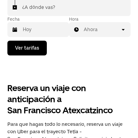
¿A dónde vas?
Fecha
Hora
Ahora
Presiona
Ver tarifas
la
flecha
hacia
abajo
para
interactuar
con
Reserva un viaje con
el
calendario
anticipación a
y
selecciona
San Francisco Atexcatzinco
una
fecha.
Presiona
Para que hagas todo lo necesario, reserva un viaje
la
con Uber para el trayecto Tetla -
tecla Esc