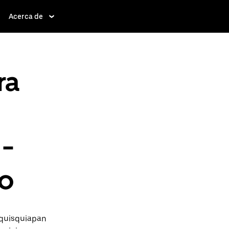
Acerca de
ra
 -
ío
equisquiapan