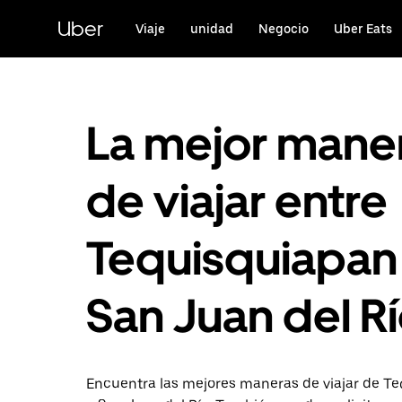
Saltar
al
Uber
Viaje
unidad
Negocio
Uber Eats
contenido
principal
La mejor mane
de viajar entre
Tequisquiapan
San Juan del R
Encuentra las mejores maneras de viajar de T