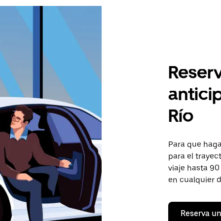
Reserv
antici
Río
Para que hagas
para el trayec
viaje hasta 90
en cualquier d
Reserva un