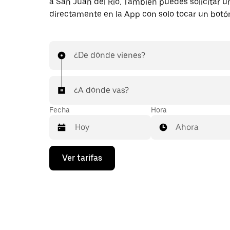
a San Juan del Río. También puedes solicitar un
directamente en la App con solo tocar un botó
¿De dónde vienes?
¿A dónde vas?
Fecha
Hora
Ahora
Presiona
Ver tarifas
la
flecha
hacia
abajo
para
interactuar
con
el