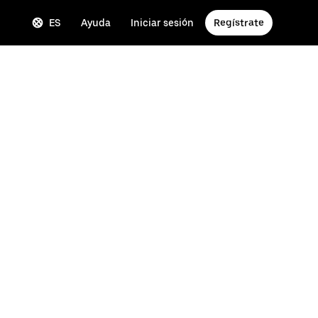
ES
Ayuda
Iniciar sesión
Regístrate