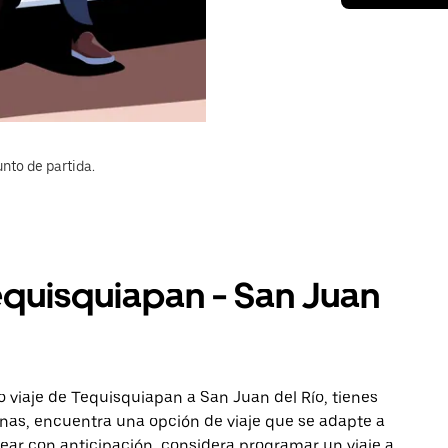
nto de partida.
equisquiapan - San Juan
 viaje de Tequisquiapan a San Juan del Río, tienes
onas, encuentra una opción de viaje que se adapte a
ear con anticipación, considera programar un viaje a