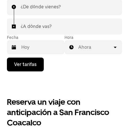
¿De dónde vienes?
¿A dónde vas?
Fecha
Hora
Ahora
Presiona
Ver tarifas
la
flecha
hacia
abajo
para
interactuar
con
Reserva un viaje con
el
calendario
anticipación a San Francisco
y
selecciona
Coacalco
una
fecha.