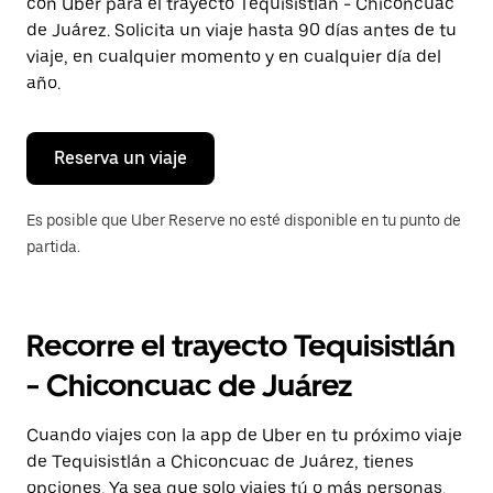
con Uber para el trayecto Tequisistlán - Chiconcuac
tecla Esc
para
de Juárez. Solicita un viaje hasta 90 días antes de tu
cerrar
viaje, en cualquier momento y en cualquier día del
el
año.
calendario.
Reserva un viaje
Es posible que Uber Reserve no esté disponible en tu punto de
partida.
Recorre el trayecto Tequisistlán
- Chiconcuac de Juárez
Cuando viajes con la app de Uber en tu próximo viaje
de Tequisistlán a Chiconcuac de Juárez, tienes
opciones. Ya sea que solo viajes tú o más personas,