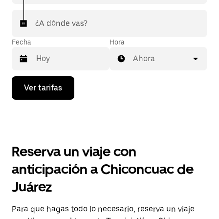
¿A dónde vas?
Fecha
Hora
Ahora
Presiona
Ver tarifas
la
flecha
hacia
abajo
para
interactuar
con
Reserva un viaje con
el
calendario
anticipación a Chiconcuac de
y
selecciona
Juárez
una
fecha.
Presiona
Para que hagas todo lo necesario, reserva un viaje
la