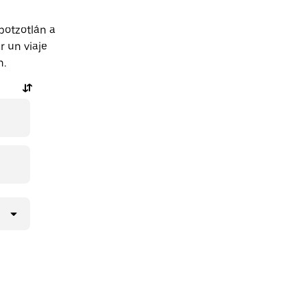
potzotlán a
r un viaje
n.