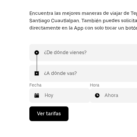
Encuentra las mejores maneras de viajar de Te
Santiago Cuautlalpan. También puedes solicita
directamente en la App con solo tocar un botó
¿De dónde vienes?
¿A dónde vas?
Fecha
Hora
Ahora
Presiona
Ver tarifas
la
flecha
hacia
abajo