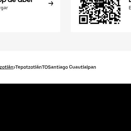
rgar
zotlán
>
TepotzotlánTOSantiago Cuautlalpan