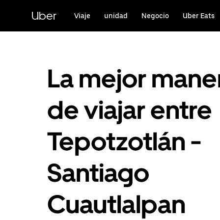
Saltar
al
Uber
Viaje
unidad
Negocio
Uber Eats
contenido
principal
La mejor mane
de viajar entre
Tepotzotlán -
Santiago
Cuautlalpan