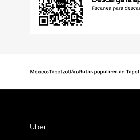
Escanea para desca
México
>
Tepotzotlán
>
Rutas populares en Tepot
Uber