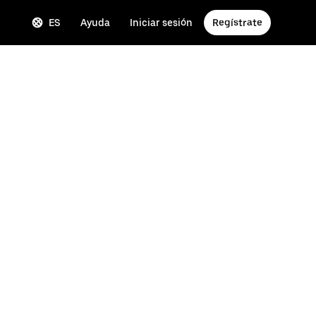
ES
Ayuda
Iniciar sesión
Regístrate