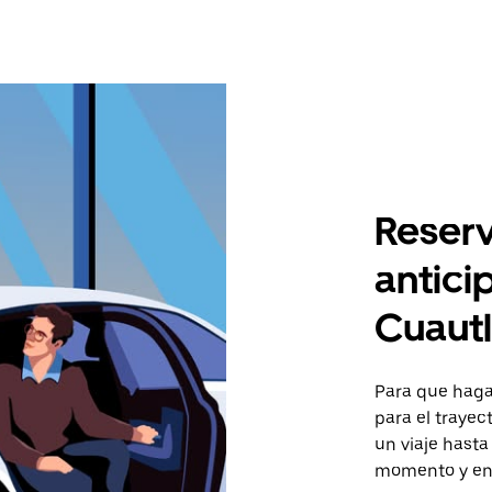
Reserv
antici
Cuaut
Para que hagas
para el trayec
un viaje hasta
momento y en 