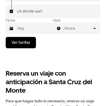
¿A dónde vas?
Fecha
Hora
Ahora
Presiona
Ver tarifas
la
flecha
hacia
abajo
para
interactuar
con
Reserva un viaje con
el
calendario
anticipación a Santa Cruz del
y
selecciona
Monte
una
fecha.
Presiona
Para que hagas todo lo necesario, reserva un viaje
la