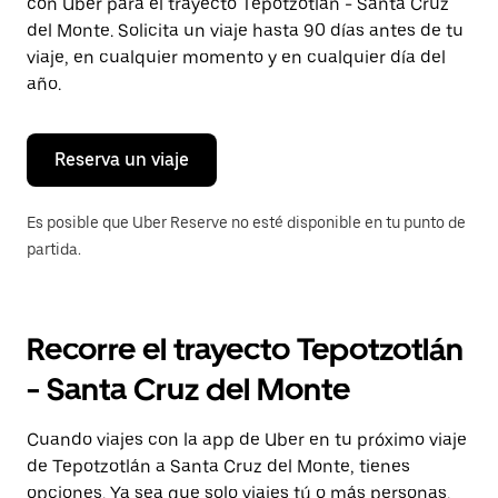
con Uber para el trayecto Tepotzotlán - Santa Cruz
tecla Esc
para
del Monte. Solicita un viaje hasta 90 días antes de tu
cerrar
viaje, en cualquier momento y en cualquier día del
el
año.
calendario.
Reserva un viaje
Es posible que Uber Reserve no esté disponible en tu punto de
partida.
Recorre el trayecto Tepotzotlán
- Santa Cruz del Monte
Cuando viajes con la app de Uber en tu próximo viaje
de Tepotzotlán a Santa Cruz del Monte, tienes
opciones. Ya sea que solo viajes tú o más personas,