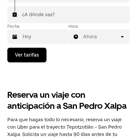
¿A dónde vas?
Fecha
Hora
Ahora
Presiona
Ver tarifas
la
flecha
hacia
abajo
para
interactuar
con
Reserva un viaje con
el
calendario
anticipación a San Pedro Xalpa
y
selecciona
una
Para que hagas todo lo necesario, reserva un viaje
fecha.
con Uber para el trayecto Tepotzotlán - San Pedro
Presiona
la
Xalpa. Solicita un viaje hasta 90 días antes de tu